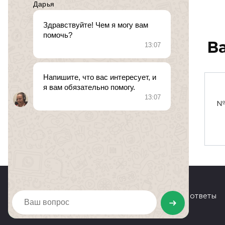
В
алименты
№ 507084. 25 августа 2017
№ 
0
526
© 2026 Юридические вопросы и ответы