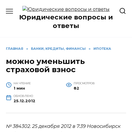
Перейти
к
Юридические вопросы и
содержанию
ответы
ГЛАВНАЯ
»
БАНКИ, КРЕДИТЫ, ФИНАНСЫ
»
ИПОТЕКА
можно уменьшить
страховой взнос
НА ЧТЕНИЕ
ПРОСМОТРОВ
1 мин
82
ОБНОВЛЕНО
25.12.2012
№ 384302.
25 декабря 2012 в 7:39
Новосибирск