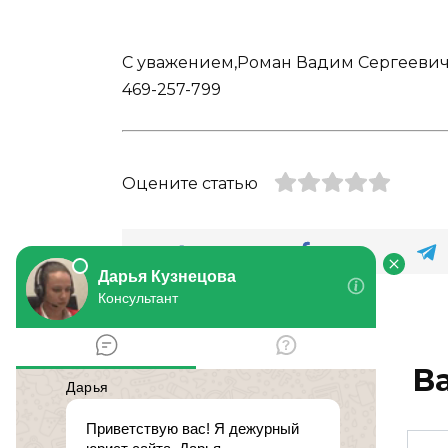
С уважением,Роман Вадим Сергеевичтел
469-257-799
Оцените статью
В