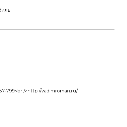
биль
257-799<br />http://vadimroman.ru/