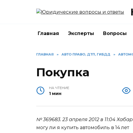
Перейти
к
содержанию
Главная
Эксперты
Вопросы
ГЛАВНАЯ
»
АВТО ПРАВО, ДТП, ГИБДД
»
АВТОМ
Покупка
НА ЧТЕНИЕ
1 мин
№ 369683.
23 апреля 2012 в 11:04
Хабар
могу ли я купить автомобиль в 14 лет