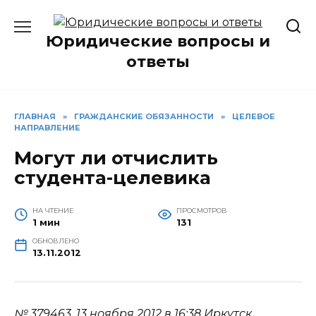
Перейти
к
Юридические вопросы и
содержанию
ответы
ГЛАВНАЯ
»
ГРАЖДАНСКИЕ ОБЯЗАННОСТИ
»
ЦЕЛЕВОЕ
НАПРАВЛЕНИЕ
Могут ли отчислить
студента-целевика
НА ЧТЕНИЕ
ПРОСМОТРОВ
1 мин
131
ОБНОВЛЕНО
13.11.2012
№ 379463.
13 ноября 2012 в 16:38
Иркутск