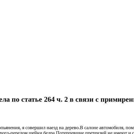
а по статье 264 ч. 2 в связи с примире
опьянения, я совершил наезд на дерево.В салоне автомобиля, по
второго-перелом шейки бедра.Потерпевшие претензий не имеют и