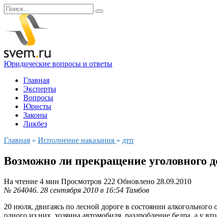
Перейти
Search
к
for:
содержанию
Юридические вопросы и ответы
Главная
Эксперты
Вопросы
Юристы
Законы
Ликбез
Главная
»
Исполнение наказания
»
дтп
Возможно ли прекращение уголовного дел
На чтение
4 мин
Просмотров
222
Обновлено
28.09.2010
№ 264046.
28 сентября 2010 в 16:54
Тамбов
20 июля, двигаясь по лесной дороге в состоянии алкогольного 
одного из них, хозяина автомобиля, раздробление бедра, а у 