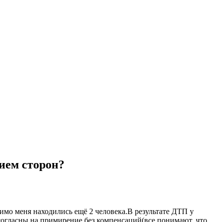
нием сторон?
мимо меня находились ещё 2 человека.В результате ДТП у
 согласны на примирение без компенсаций(все понимают, что