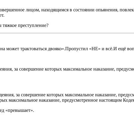
 совершенное лицом, находящимся в состоянии опьянения, повл
ет.
ы тяжкое преступление?
на может трактоваться двояко».Пропустил «НЕ» и всё.И ещё во
ния, за совершение которых максимальное наказание, предусм
еяния, за совершение которых максимальное наказание, предус
орых максимальное наказание, предусмотренное настоящим Коде
ред «превышает».