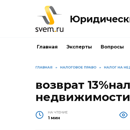
Перейти
к
Юридически
содержанию
Главная
Эксперты
Вопросы
ГЛАВНАЯ
»
НАЛОГОВОЕ ПРАВО
»
НАЛОГ НА Н
возврат 13%нал
недвижимост
НА ЧТЕНИЕ
1 мин