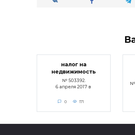
В
налог на
недвижимость
№ 503392.
№ 
6 апреля 2017 в
0
171