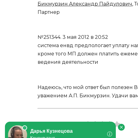
Бикмурзин Александр Пайдулович
, 
Партнер
№251344.
3 мая 2012 в 20:52
система енвд предпологает уплату на
кроме того МП должен платить ежеме
ведения деятельности
Надеюсь, что мой ответ был полезен 
уважением А.П. Бикмурзин. Удачи вам
Оцените статью