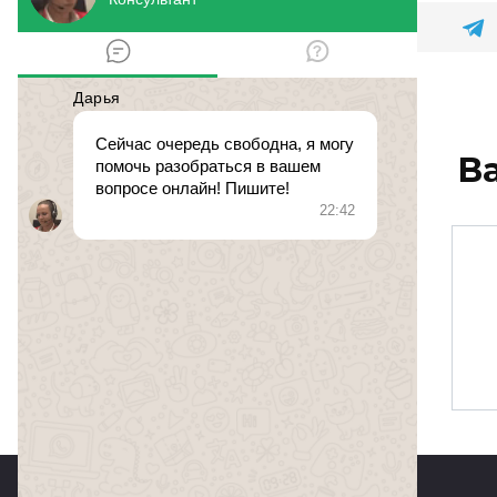
В
налоги
№ 498688.
25 ноября 2016 в
0
152