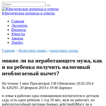
Перейти
Search
к
for:
содержанию
Юридические вопросы и ответы
Главная
Эксперты
Вопросы
Юристы
Законы
Ликбез
Главная
»
Налоговое право
»
налоговые споры
можно ли на неработающего мужа, как
и на ребенка получить налоговый
необлогаемый вычет?
На чтение
1 мин
Просмотров
158
Обновлено
20.02.2014
№ 426293.
20 февраля 2014 в 19:46
Барнаул
в семье я работаю одна помощником воспитателя в детском
саду, есть один ребенок 1 год 10 мес, муж не работает, но
работоспособный (ветеран боевых действий)Могу ли я