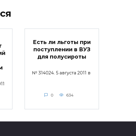
ся
Есть ли льготы при
т
поступлении в ВУЗ
ий
для полусироты
м
№ 314024. 5 августа 2011 в
011
0
634