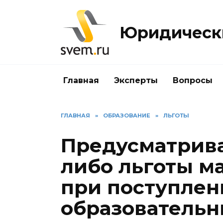
Перейти
к
Юридически
содержанию
Главная
Эксперты
Вопросы
ГЛАВНАЯ
»
ОБРАЗОВАНИЕ
»
ЛЬГОТЫ
Предусматрива
либо льготы м
при поступлен
образователь