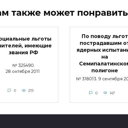
ам также может понравить
По поводу льгот
оциальные льготы
пострадавшим о
чителей, имеющие
ядерных испытан
звания РФ
на
Семипалатинско
№ 325490.
полигоне
28 октября 2011
№ 318013. 9 сентября 2
0
215
0
147