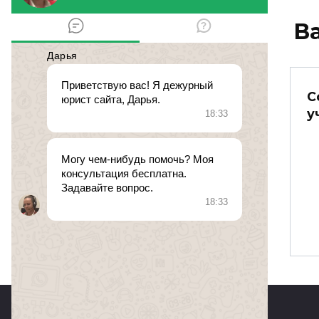
В
С
коммунальные
у
льготы
воспитателям
№ 375542. 22 мая 2012 в
0
145