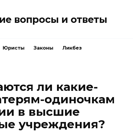
е вопросы и ответы
Юристы
Законы
Ликбез
ются ли какие-
атерям-одиночкам
ии в высшие
ные учреждения?