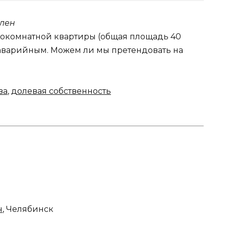
лен
днокомнатной квартиры (общая площадь 40
 аварийным. Можем ли мы претендовать на
ва
,
долевая собственность
ч
, Челябинск