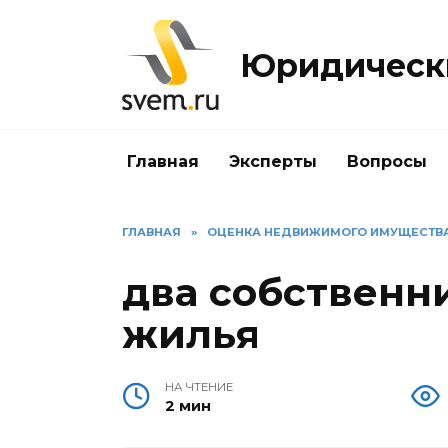
Перейти
к
Юридически
содержанию
Главная
Эксперты
Вопросы
ГЛАВНАЯ
»
ОЦЕНКА НЕДВИЖИМОГО ИМУЩЕСТВ
два собственн
жилья
НА ЧТЕНИЕ
2 мин