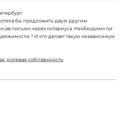
етербург
, хотела бы предложить двум другим
исав письмо через нотариуса. Необходимо ли
вижимости ? И кто делает такую независимую
ва
,
долевая собственность