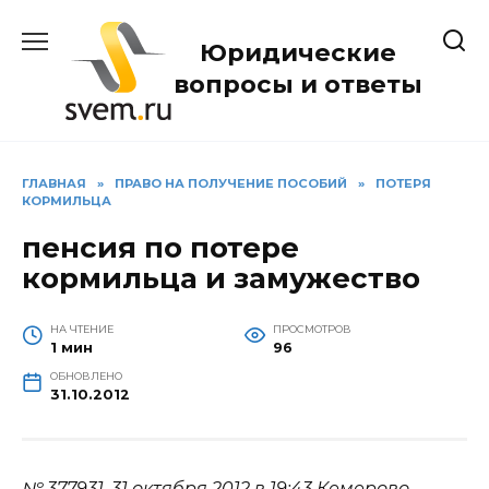
Перейти
к
Юридические
содержанию
вопросы и ответы
ГЛАВНАЯ
»
ПРАВО НА ПОЛУЧЕНИЕ ПОСОБИЙ
»
ПОТЕРЯ
КОРМИЛЬЦА
пенсия по потере
кормильца и замужество
НА ЧТЕНИЕ
ПРОСМОТРОВ
1 мин
96
ОБНОВЛЕНО
31.10.2012
№ 377931.
31 октября 2012 в 19:43
Кемерово