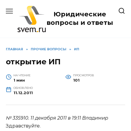
Перейти
к
Юридические
содержанию
вопросы и ответы
ГЛАВНАЯ
»
ПРОЧИЕ ВОПРОСЫ
»
ИП
открытие ИП
НА ЧТЕНИЕ
ПРОСМОТРОВ
1 мин
101
ОБНОВЛЕНО
11.12.2011
№ 335910.
11 декабря 2011 в 19:11
Владимир
Здравствуйте.