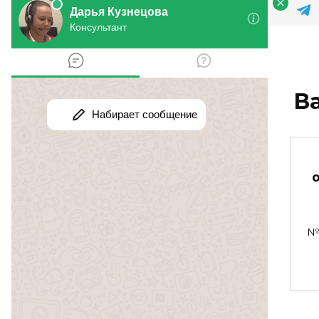
В
земельный участок
в собственность
№ 443663.
8 сентября 2014
№ 
0
167