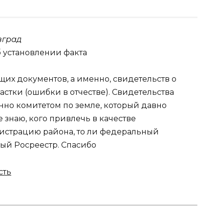
вград
б установлении факта
х документов, а именно, свидетельств о
астки (ошибки в отчестве). Свидетельства
енно комитетом по земле, который давно
 знаю, кого привлечь в качестве
нистрацию района, то ли федеральный
ый Росреестр. Спасибо
сть