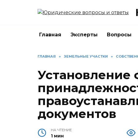
Перейти
к
содержанию
Главная
Эксперты
Вопросы
ГЛАВНАЯ
»
ЗЕМЕЛЬНЫЕ УЧАСТКИ
»
СОБСТВЕН
Установление 
принадлежнос
правоустанав
документов
НА ЧТЕНИЕ
1 мин