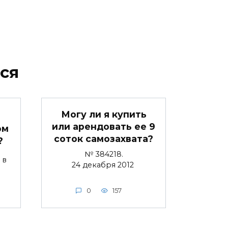
ся
Могу ли я купить
или арендовать ее 9
ом
соток самозахвата?
?
№ 384218.
3 в
24 декабря 2012
0
157