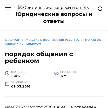
Перейти
к
Юридические вопросы и
содержанию
ответы
ГЛАВНАЯ
»
УЧАСТИЕ В ВОСПИТАНИИ РЕБЕНКА
»
ПОРЯДОК
ОБЩЕНИЯ С РЕБЕНКОМ
порядок общения с
ребенком
НА ЧТЕНИЕ
ПРОСМОТРОВ
1 мин
127
ОБНОВЛЕНО
09.03.2016
№ 487828.
9 марта 2016 в 16:46
Не определен