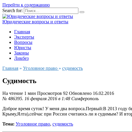
Перейти к содержанию
Search for:
Юридические вопросы и ответы
Главная
Эксперты
Вопросы
Юристы
Законы
Ликбез
Главная
»
Уголовное право
»
судимость
Судимость
На чтение
1 мин
Просмотров
92
Обновлено
16.02.2016
№ 486395.
16 февраля 2016 в 1:48
Симферополь
Доброе время суток! У меня два вопроса.Первый:В 2013 году бы
Крыму,Ялта),сейчас при России считаюсь ли я судимым? И вто
Тема:
Уголовное право
,
судимость