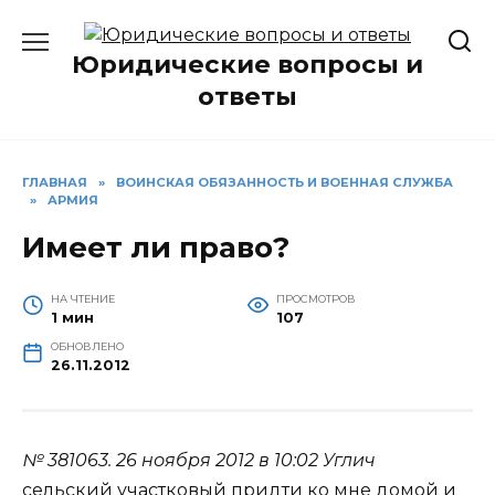
Перейти
к
Юридические вопросы и
содержанию
ответы
ГЛАВНАЯ
»
ВОИНСКАЯ ОБЯЗАННОСТЬ И ВОЕННАЯ СЛУЖБА
»
АРМИЯ
Имеет ли право?
НА ЧТЕНИЕ
ПРОСМОТРОВ
1 мин
107
ОБНОВЛЕНО
26.11.2012
№ 381063.
26 ноября 2012 в 10:02
Углич
сельский участковый придти ко мне домой и