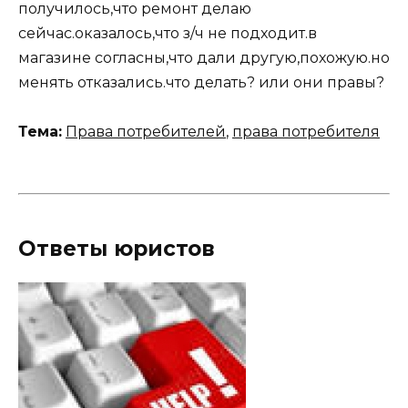
получилось,что ремонт делаю
сейчас.оказалось,что з/ч не подходит.в
магазине согласны,что дали другую,похожую.но
менять отказались.что делать? или они правы?
Тема:
Права потребителей
,
права потребителя
Ответы юристов