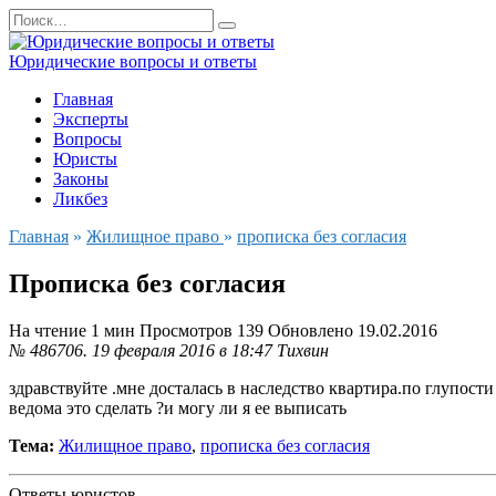
Перейти
Search
к
for:
содержанию
Юридические вопросы и ответы
Главная
Эксперты
Вопросы
Юристы
Законы
Ликбез
Главная
»
Жилищное право
»
прописка без согласия
Прописка без согласия
На чтение
1 мин
Просмотров
139
Обновлено
19.02.2016
№ 486706.
19 февраля 2016 в 18:47
Тихвин
здравствуйте .мне досталась в наследство квартира.по глупости 
ведома это сделать ?и могу ли я ее выписать
Тема:
Жилищное право
,
прописка без согласия
Ответы юристов