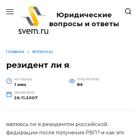
Перейти
к
Юридические
содержанию
вопросы и ответы
ГЛАВНАЯ
»
ВОПРОСЫ
резидент ли я
НА ЧТЕНИЕ
ПРОСМОТРОВ
1 мин
86
ОБНОВЛЕНО
26.11.2007
являюсь ли я резидентом российской
федирации после получения РВП? и как это