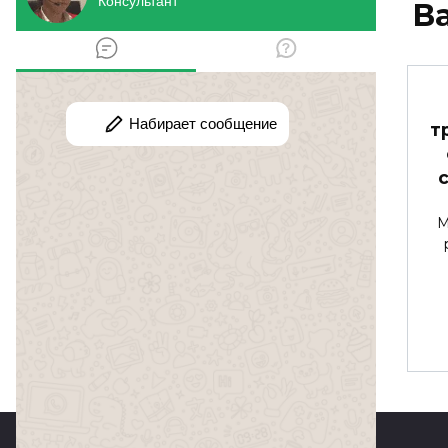
В
Что делать, если
т
соседи
выбрасывают мусор
из своих окон?
М
У нас в доме проживают
некультурные люди.
0
137к.