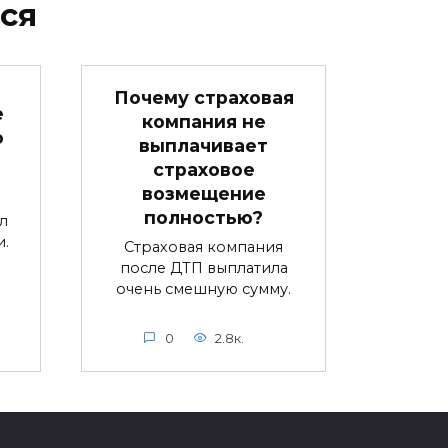
ся
Почему страховая
е
компания не
ю
выплачивает
страховое
возмещение
полностью?
л
.
Страховая компания
после ДТП выплатила
очень смешную сумму.
0
2.8к.