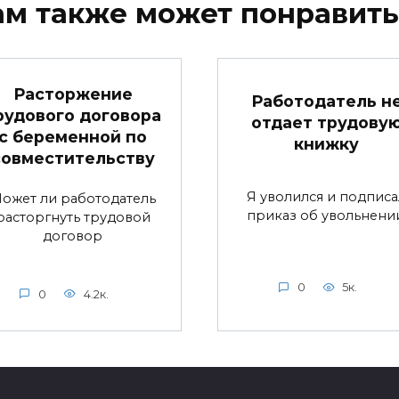
ам также может понравить
Расторжение
Работодатель н
рудового договора
отдает трудову
с беременной по
книжку
совместительству
Я уволился и подписа
ожет ли работодатель
приказ об увольнении
расторгнуть трудовой
договор
0
5к.
0
4.2к.