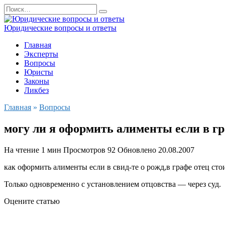
Перейти
Search
к
for:
содержанию
Юридические вопросы и ответы
Главная
Эксперты
Вопросы
Юристы
Законы
Ликбез
Главная
»
Вопросы
могу ли я оформить алименты если в гр
На чтение
1 мин
Просмотров
92
Обновлено
20.08.2007
как оформить алименты если в свид-те о рожд,в графе отец стои
Только одновременно с установлением отцовства — через суд.
Оцените статью