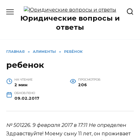
Перейти
к
Юридические вопросы и
содержанию
ответы
ГЛАВНАЯ
»
АЛИМЕНТЫ
»
РЕБЁНОК
ребенок
НА ЧТЕНИЕ
ПРОСМОТРОВ
2 мин
206
ОБНОВЛЕНО
09.02.2017
№ 501226.
9 февраля 2017 в 17:11
Не определен
Здравствуйте! Моему сыну 11 лет, он проживает