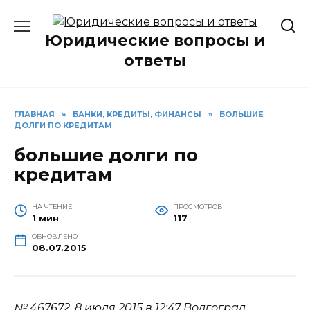
Перейти
к
Юридические вопросы и
содержанию
ответы
ГЛАВНАЯ
»
БАНКИ, КРЕДИТЫ, ФИНАНСЫ
»
БОЛЬШИЕ
ДОЛГИ ПО КРЕДИТАМ
большие долги по
кредитам
НА ЧТЕНИЕ
ПРОСМОТРОВ
1 мин
117
ОБНОВЛЕНО
08.07.2015
№ 467672.
8 июля 2015 в 12:47
Волгоград