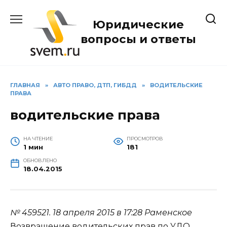
Перейти
к
Юридические
содержанию
вопросы и ответы
ГЛАВНАЯ
»
АВТО ПРАВО, ДТП, ГИБДД
»
ВОДИТЕЛЬСКИЕ
ПРАВА
водительские права
НА ЧТЕНИЕ
ПРОСМОТРОВ
1 мин
181
ОБНОВЛЕНО
18.04.2015
№ 459521.
18 апреля 2015 в 17:28
Раменское
Возвращение водительских прав по УДО