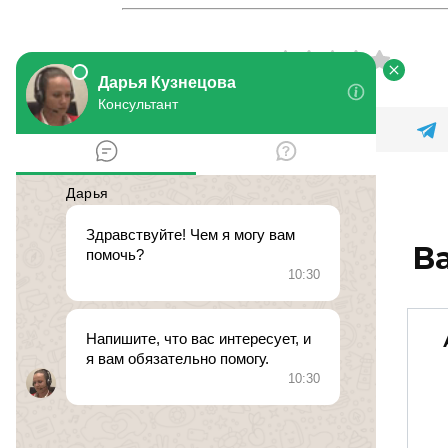
Оцените статью
В
Автострахование
№ 447956.
29 октября 2014
0
170