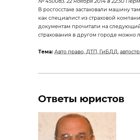
№ 450083.
22 ноября 2014 в 22:30
Перм
В росгосстахе застаховали машину там
как специалист из страховой компани
документам прочитали на следующий
страхования в другом городе можно 
Тема:
Авто право, ДТП, ГиБДД
,
автост
Ответы юристов