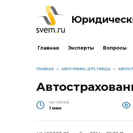
Перейти
к
Юридически
содержанию
Главная
Эксперты
Вопросы
ГЛАВНАЯ
»
АВТО ПРАВО, ДТП, ГИБДД
»
АВТОС
Автострахован
НА ЧТЕНИЕ
1 мин