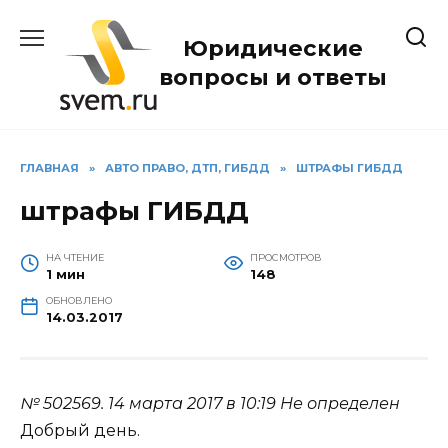
Перейти
к
Юридические
содержанию
вопросы и ответы
ГЛАВНАЯ
»
АВТО ПРАВО, ДТП, ГИБДД
»
ШТРАФЫ ГИБДД
штрафы ГИБДД
НА ЧТЕНИЕ
ПРОСМОТРОВ
1 мин
148
ОБНОВЛЕНО
14.03.2017
№ 502569.
14 марта 2017 в 10:19
Не определен
Добрый день.