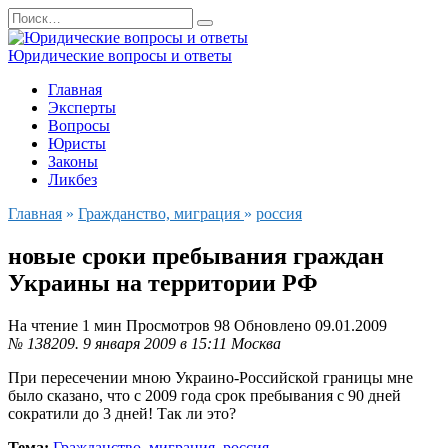
Перейти
Search
к
for:
содержанию
Юридические вопросы и ответы
Главная
Эксперты
Вопросы
Юристы
Законы
Ликбез
Главная
»
Гражданство, миграция
»
россия
новые сроки пребывания граждан
Украины на территории РФ
На чтение
1 мин
Просмотров
98
Обновлено
09.01.2009
№ 138209.
9 января 2009 в 15:11
Москва
При пересечении мною Украино-Российской границы мне
было сказано, что с 2009 года срок пребывания с 90 дней
сократили до 3 дней! Так ли это?
Тема:
Гражданство, миграция
,
россия