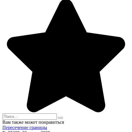
Search
for:
Вам также может понравиться
Пересечение границы