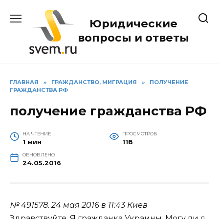
Перейти
к
Юридические
содержанию
вопросы и ответы
ГЛАВНАЯ
»
ГРАЖДАНСТВО, МИГРАЦИЯ
»
ПОЛУЧЕНИЕ
ГРАЖДАНСТВА РФ
получение гражданства РФ
НА ЧТЕНИЕ
ПРОСМОТРОВ
1 мин
118
ОБНОВЛЕНО
24.05.2016
№ 491578.
24 мая 2016 в 11:43
Киев
Здравствуйте. Я гражданка Украины. Могу ли я