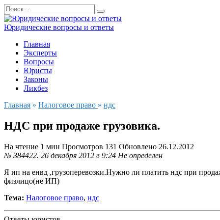
Перейти
Search
к
for:
содержанию
Юридические вопросы и ответы
Главная
Эксперты
Вопросы
Юристы
Законы
Ликбез
Главная
»
Налоговое право
»
ндс
НДС при продаже грузовика.
На чтение
1 мин
Просмотров
131
Обновлено
26.12.2012
№ 384422.
26 декабря 2012 в 9:24
Не определен
Я ип на енвд ,грузоперевозки.Нужно ли платить ндс при продаж
физлицо(не ИП)
Тема:
Налоговое право
,
ндс
Ответы юристов