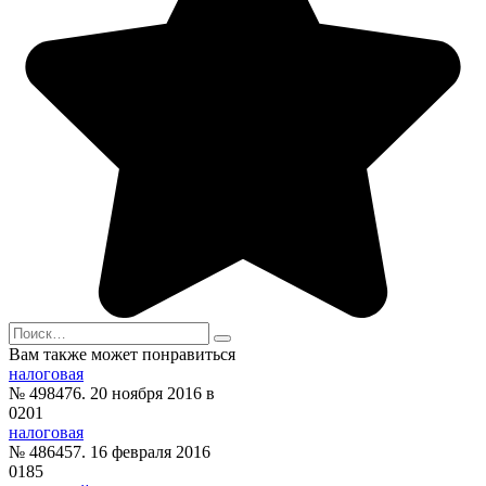
Search
for:
Вам также может понравиться
налоговая
№ 498476. 20 ноября 2016 в
0
201
налоговая
№ 486457. 16 февраля 2016
0
185