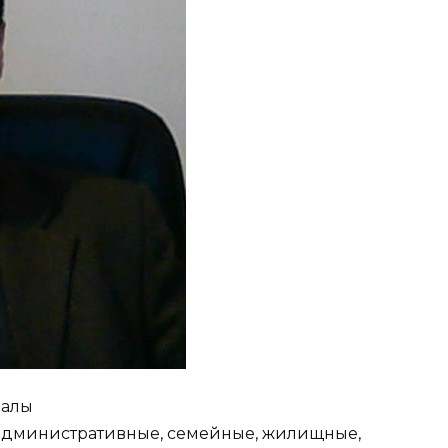
чалы
административные, семейные, жилищные,