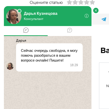
Оцените статью
В
свидетельство о
смерти
№ 504337. 7 мая 2017 в
№
0
158