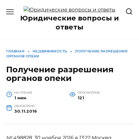
Перейти
к
Юридические вопросы и
содержанию
ответы
ГЛАВНАЯ
»
НЕДВИЖИМОСТЬ
»
ПОЛУЧЕНИЕ РАЗРЕШЕНИЯ
ОРГАНОВ ОПЕКИ
Получение разрешения
органов опеки
НА ЧТЕНИЕ
ПРОСМОТРОВ
1 мин
121
ОБНОВЛЕНО
30.11.2016
№ 498828.
30 ноября 2016 в 13:22
Москва