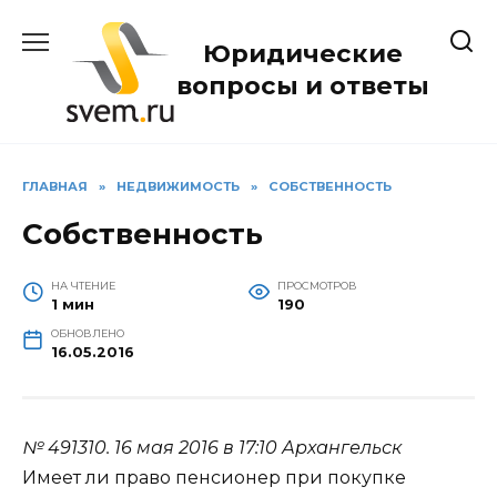
Перейти
к
Юридические
содержанию
вопросы и ответы
ГЛАВНАЯ
»
НЕДВИЖИМОСТЬ
»
СОБСТВЕННОСТЬ
Собственность
НА ЧТЕНИЕ
ПРОСМОТРОВ
1 мин
190
ОБНОВЛЕНО
16.05.2016
№ 491310.
16 мая 2016 в 17:10
Архангельск
Имеет ли право пенсионер при покупке