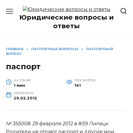
Перейти
к
Юридические вопросы и
содержанию
ответы
ГЛАВНАЯ
»
ПАСПОРТНЫЕ ВОПРОСЫ
»
ПАСПОРТНЫЙ
ВОПРОС
паспорт
НА ЧТЕНИЕ
ПРОСМОТРОВ
1 мин
141
ОБНОВЛЕНО
29.02.2012
№ 355008.
29 февраля 2012 в 8:59
Липецк
Родители не отдают паспорт и другие мои