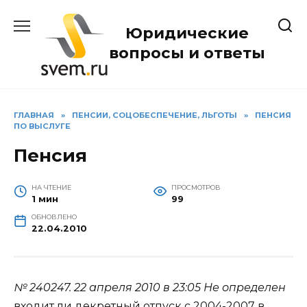
Перейти
к
Юридические
содержанию
вопросы и ответы
ГЛАВНАЯ
»
ПЕНСИИ, СОЦОБЕСПЕЧЕНИЕ, ЛЬГОТЫ
»
ПЕНСИЯ
ПО ВЫСЛУГЕ
Пенсия
НА ЧТЕНИЕ
ПРОСМОТРОВ
1 мин
99
ОБНОВЛЕНО
22.04.2010
№ 240247.
22 апреля 2010 в 23:05
Не определен
входит ли декретный отпуск с 2004-2007 в