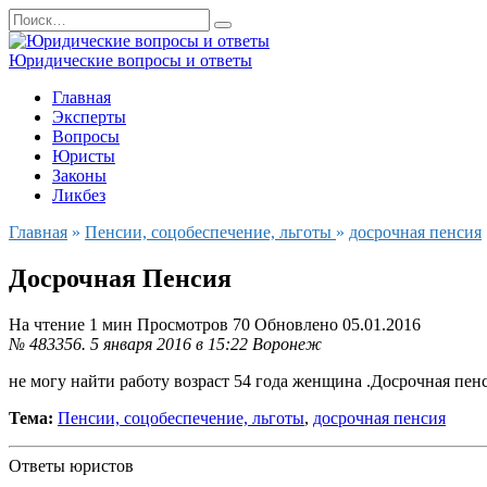
Перейти
Search
к
for:
содержанию
Юридические вопросы и ответы
Главная
Эксперты
Вопросы
Юристы
Законы
Ликбез
Главная
»
Пенсии, соцобеспечение, льготы
»
досрочная пенсия
Досрочная Пенсия
На чтение
1 мин
Просмотров
70
Обновлено
05.01.2016
№ 483356.
5 января 2016 в 15:22
Воронеж
не могу найти работу возраст 54 года женщина .Досрочная пен
Тема:
Пенсии, соцобеспечение, льготы
,
досрочная пенсия
Ответы юристов