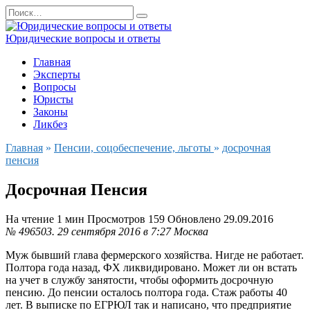
Перейти
Search
к
for:
содержанию
Юридические вопросы и ответы
Главная
Эксперты
Вопросы
Юристы
Законы
Ликбез
Главная
»
Пенсии, соцобеспечение, льготы
»
досрочная
пенсия
Досрочная Пенсия
На чтение
1 мин
Просмотров
159
Обновлено
29.09.2016
№ 496503.
29 сентября 2016 в 7:27
Москва
Муж бывший глава фермерского хозяйства. Нигде не работает.
Полтора года назад, ФХ ликвидировано. Может ли он встать
на учет в службу занятости, чтобы оформить досрочную
пенсию. До пенсии осталось полтора года. Стаж работы 40
лет. В выписке по ЕГРЮЛ так и написано, что предприятие