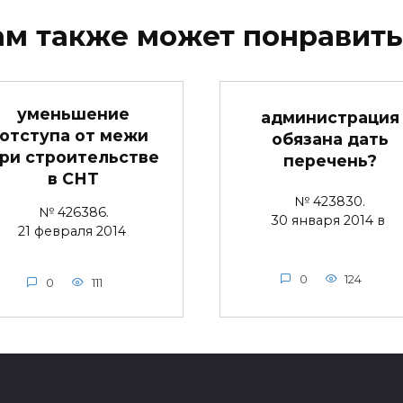
ам также может понравить
уменьшение
администрация
отступа от межи
обязана дать
ри строительстве
перечень?
в СНТ
№ 423830.
№ 426386.
30 января 2014 в
21 февраля 2014
0
124
0
111