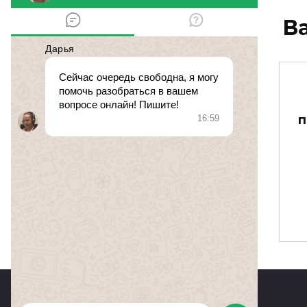
В
опасность покупки
квартиры в
заселенном доме со
п
статусом жилое
помещение
№ 432334.
16 апреля 2014 в
0
218