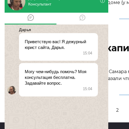
ребенка и оставила его в роддоме (у
МАТЕРИНСКИЙ КАПИТАЛ
Материнский капи
21.06.2016
0
151
№ 492679. 21 июня 2016 в 16:27 Самар
гражданство России и нам сказали что
Пагинация
1
2
записей