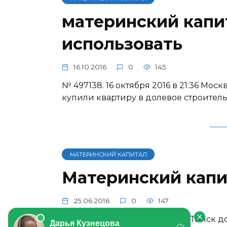
материнский капит
использовать
16.10.2016
0
145
№ 497138. 16 октября 2016 в 21:36 Мо
купили квартиру в долевое строитель
МАТЕРИНСКИЙ КАПИТАЛ
Материнский капи
25.06.2016
0
147
№ 492837. 25 июня 2016 в 5:43 Томск