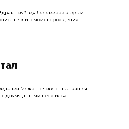
ва Здравствуйте,я беременна вторым
апитал если в момент рождения
тал
определен Можно ли воспользоваться
 с двумя детьми нет жилья.