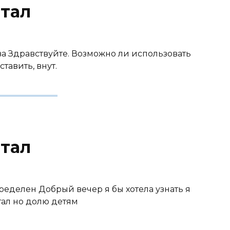
тал
ква Здравствуйте. Возможно ли использовать
тавить, внут.
тал
определен Добрый вечер я бы хотела узнать я
тал но долю детям