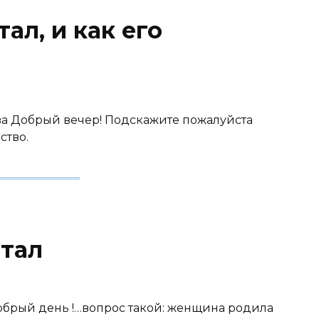
ал, и как его
сква Добрый вечер! Подскажите пожалуйста
ство.
тал
 добрый день !…вопрос такой: женщина родила