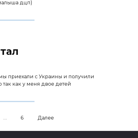
 малыша дцп)
тал
а мы приехали с Украины и получили
 так как у меня двое детей
…
6
Далее