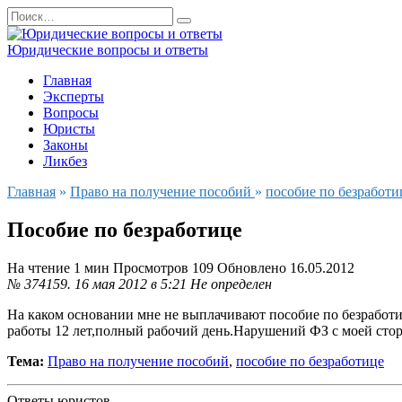
Перейти
Search
к
for:
содержанию
Юридические вопросы и ответы
Главная
Эксперты
Вопросы
Юристы
Законы
Ликбез
Главная
»
Право на получение пособий
»
пособие по безработи
Пособие по безработице
На чтение
1 мин
Просмотров
109
Обновлено
16.05.2012
№ 374159.
16 мая 2012 в 5:21
Не определен
На каком основании мне не выплачивают пособие по безработ
работы 12 лет,полный рабочий день.Нарушений ФЗ с моей стор
Тема:
Право на получение пособий
,
пособие по безработице
Ответы юристов