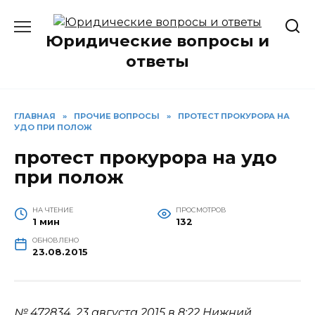
Перейти
к
Юридические вопросы и
содержанию
ответы
ГЛАВНАЯ
»
ПРОЧИЕ ВОПРОСЫ
»
ПРОТЕСТ ПРОКУРОРА НА
УДО ПРИ ПОЛОЖ
протест прокурора на удо
при полож
НА ЧТЕНИЕ
ПРОСМОТРОВ
1 мин
132
ОБНОВЛЕНО
23.08.2015
№ 472834.
23 августа 2015 в 8:22
Нижний