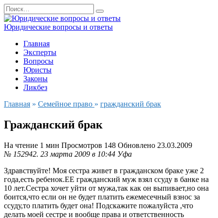
Перейти
Search
к
for:
содержанию
Юридические вопросы и ответы
Главная
Эксперты
Вопросы
Юристы
Законы
Ликбез
Главная
»
Семейное право
»
гражданский брак
Гражданский брак
На чтение
1 мин
Просмотров
148
Обновлено
23.03.2009
№ 152942.
23 марта 2009 в 10:44
Уфа
Здравствуйте! Моя сестра живет в гражданском браке уже 2
года,есть ребенок.ЕЕ гражданский муж взял ссуду в банке на
10 лет.Сестра хочет уйти от мужа,так как он выпивает,но она
боится,что если он не будет платить ежемесечный взнос за
ссуду,то платить будет она! Подскажите пожалуйста ,что
делать моей сестре и вообще права и ответственность