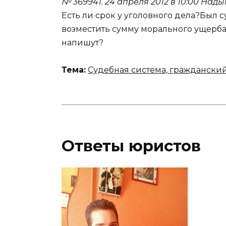
№ 369941.
24 апреля 2012 в 10:00
Нады
Есть ли срок у уголовного дела?Был 
возместить сумму морального ущерба.
напишут?
Тема:
Судебная система, граждански
Ответы юристов