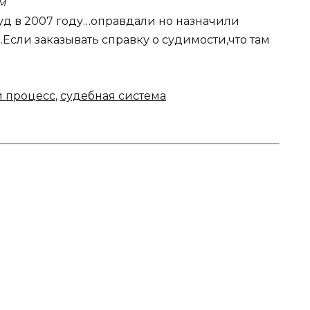
м
суд в 2007 году…оправдали но назначили
Если заказывать справку о судимости,что там
й процесс
,
судебная система