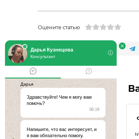
Оцените статью
В
судебная система
№ 498810.
№
29 ноября 2016 в