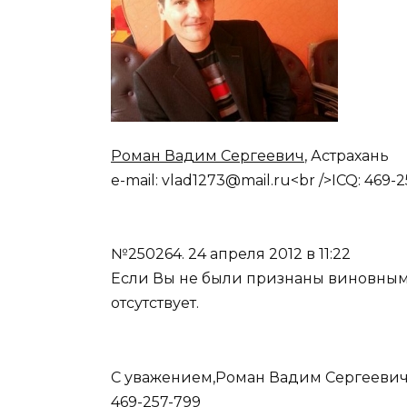
Роман Вадим Сергеевич
, Астрахань
e-mail: vlad1273@mail.ru<br />ICQ: 469-
№250264.
24 апреля 2012 в 11:22
Если Вы не были признаны виновным
отсутствует.
С уважением,Роман Вадим Сергеевичтел
469-257-799