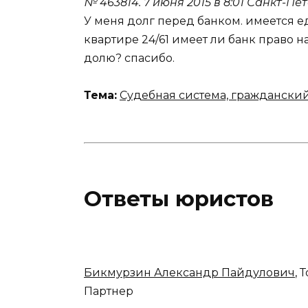
№ 463814.
7 июня 2015 в 8:01
Санкт-Пет
У меня долг перед банком. имеется 
квартире 24/61 имеет ли банк право 
долю? спасибо.
Тема:
Судебная система, граждански
Ответы юристов
Бикмурзин Александр Пайдулович
, 
Партнер