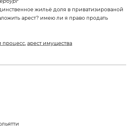
ербург
единственное жильё доля в приватизированой
наложить арест? имею ли я право продать
й процесс
,
арест имущества
Тольятти