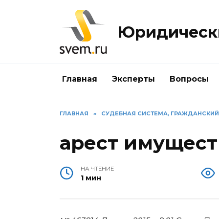
Перейти
к
Юридически
содержанию
Главная
Эксперты
Вопросы
ГЛАВНАЯ
»
СУДЕБНАЯ СИСТЕМА, ГРАЖДАНСКИ
арест имущест
НА ЧТЕНИЕ
1 мин