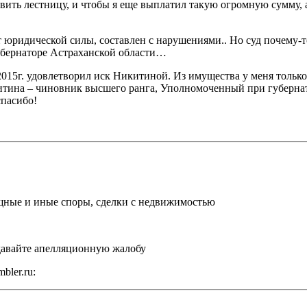
тавить лестницу, и чтобы я еще выплатил такую огромную сумму,
т юридической силы, составлен с нарушениями.. Но суд почему-
бернаторе Астраханской области…
2015г. удовлетворил иск Никитиной. Из имущества у меня тольк
итина – чиновник высшего ранга, Уполномоченный при губернато
спасибо!
щные и иные споры, сделки с недвижимостью
одавайте апелляционную жалобу
bler.ru: