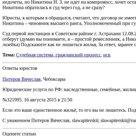
недочеты, но Никитина Н. З. не идет на компромисс, хочет ос
Никитина обратилась в суд через год, а не сразу?
Юристы, к которым я обращался, считают, что договор не имее
Никитина – чиновник высшего ранга, Уполномоченный при гу
Суд первой инстанции в Советском районе г. Астрахани 12.08.
отберут (думаю вы понимаете, я – простой ремесленник, а Ник
лазейка) Подскажите как не лишиться жилья, За ответ, заранее 
Тема:
Судебная система, гражданский процесс
,
иск
Ответы юристов
Питеров Вячеслав
, Чебоксары
Юридические услуги по РФ: наследственные, семейные, жили
№321995.
16 августа 2015 в 21:50
Если это ваше единственное жильё, то его вы не лишитесь. П
С уважением Питеров Вячеслав, slawapiterskii; slawapiterskii@ram
Оцените статью