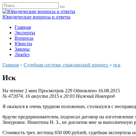
Перейти
Search
к
for:
содержанию
Юридические вопросы и ответы
Главная
Эксперты
Вопросы
Юристы
Законы
Ликбез
Главная
»
Судебная система, гражданский процесс
»
иск
Иск
На чтение
2 мин
Просмотров
229
Обновлено
16.08.2015
№ 472074.
16 августа 2015 в 20:03
Нижний Новгород
Я оказался в очень трудном положении, столкнулся с несправе
будучи предпринимателем, подписал договор на изготовление
Зинуровне. Никитина Н. З., не доплатив мне за выполненную р
Стоимость трех лестниц 650 000 рублей, судебная экспертиза о