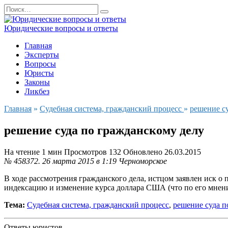
Перейти
Search
к
for:
содержанию
Юридические вопросы и ответы
Главная
Эксперты
Вопросы
Юристы
Законы
Ликбез
Главная
»
Судебная система, гражданский процесс
»
решение с
решение суда по гражданскому делу
На чтение
1 мин
Просмотров
132
Обновлено
26.03.2015
№ 458372.
26 марта 2015 в 1:19
Черноморское
В ходе рассмотрения гражданского дела, истцом заявлен иск о 
индексацию и изменение курса доллара США (что по его мнен
Тема:
Судебная система, гражданский процесс
,
решение суда п
Ответы юристов