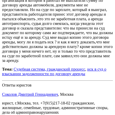
организация в которой я работал не выплатили сумму по
договору аренды автомобиля, документы мне не
предоставляли. Но на суде по зарплате, который я выиграл,
представитель работодателя принес этот договор аренды и
пытался объяснить ,что это не заработная плата, а аренда
автотранспорта, судья долго смеялась, когда увидела этот
договор и сказала представителю: что вы принесли на суд
документ по которому сами же подтверждаете, что вы должны
истцу ещё и за аренду. Суд мне выдал копию этого договора
аренды, могу ли я подать иск ? и как я могу доказать,что мне
действительно должны за арендную плату? кроме копии этого
договора у меня ничего нет, ну и только то что представитель
на суде по заработной плате, сам заявил,что они должны мне
за аренду.
Тема:
Судебная система, гражданский процесс
,
иск в суд о
взыскании задолженности по договору аренды
Ответы юристов
Соколов Дмитрий Геннадиевич
, Москва
юрист, г.Москва, тел. +7(915)217-18-02 гражданские,
жилищные, семейные, трудовые, административные споры,
дела об админправонарушениях