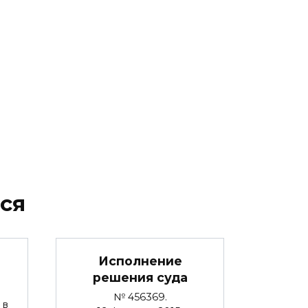
ся
Исполнение
решения суда
№ 456369.
 в