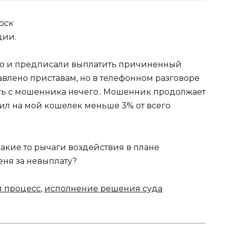
рск
ции.
но и предписали выплатить причиненный
влено приставам, но в телефонном разговоре
зять с мошенника нечего.. Мошенник продолжает
лил на мой кошелек меньше 3% от всего
акие то рычаги воздействия в плане
еня за невыплату?
й процесс
,
исполнение решения суда