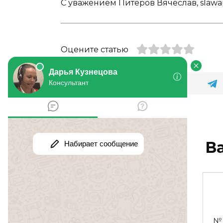
С уважением Питеров Вячеслав, slawapit
Оцените статью
В
Исполнение
решения суда
№ 500564.
№ 