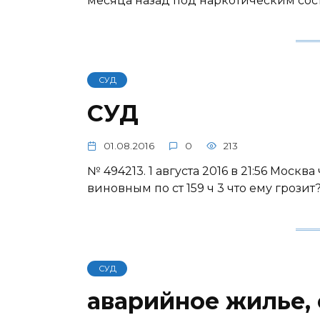
месяца назад под наркотическим сост
СУД
СУД
01.08.2016
0
213
№ 494213. 1 августа 2016 в 21:56 Моск
виновным по ст 159 ч 3 что ему грозит
СУД
аварийное жилье,