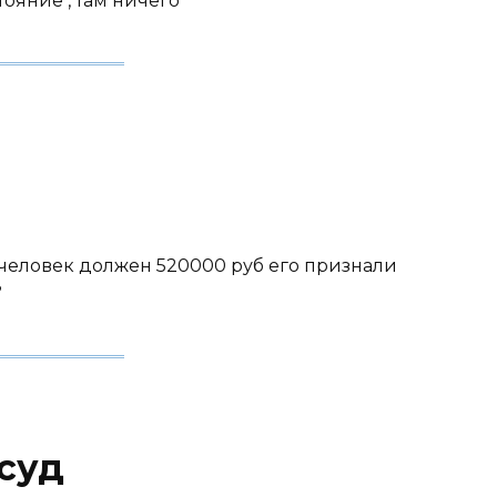
ояние , там ничего
ва человек должен 520000 руб его признали
?
 суд