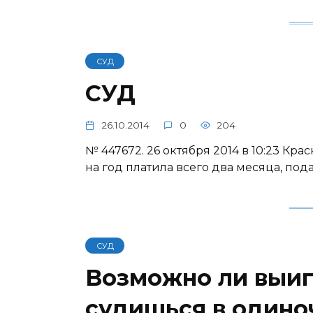
СУД
СУД
26.10.2014
0
204
№ 447672. 26 октября 2014 в 10:23 Кр
на год платила всего два месяца, пода
СУД
Возможно ли выигр
судишься в одиноч