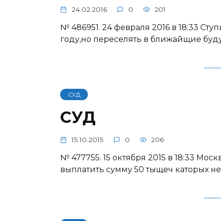
24.02.2016
0
201
№ 486951. 24 февраля 2016 в 18:33 Ст
году,но переселять в ближайщие буд
СУД
СУД
15.10.2015
0
206
№ 477755. 15 октября 2015 в 18:33 Мо
выплатить сумму 50 тыщеч каторых не