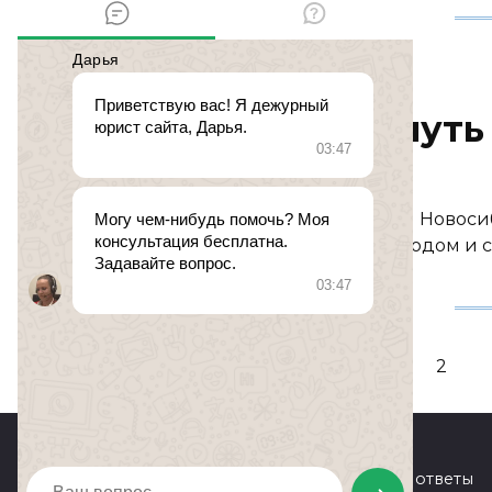
СУД
Могу ли я вернуть
08.01.2013
0
240
№ 385233. 8 января 2013 в 19:11 Ново
забрали банковскую карту с кодом и с
Пагинация
1
2
записей
© 2026 Юридические вопросы и ответы