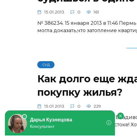
15.01.2013
0
161
№ 386234. 15 января 2013 в 11:46 Пер
могла доказать,что затопление кварт
СУД
Как долго еще жд
покупку жилья?
15.01.2013
0
229
№ 386197. 15 января 2013 в 7:16 Влади
года! Живу в городе Владивостоке! Хо